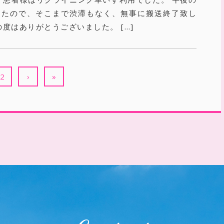
したので、そこまで渋滞もなく、無事に搬送終了致し
の度はありがとうございました。 […]
2
›
»