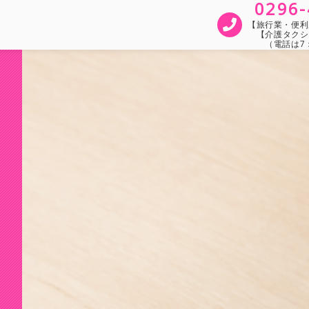
0296-
【旅行業・便利屋
【介護タクシ
（電話は7：