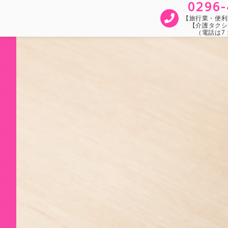
0296-
【旅行業・便利屋
【介護タクシ
（電話は7：