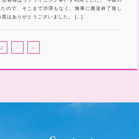
したので、そこまで渋滞もなく、無事に搬送終了致し
の度はありがとうございました。 […]
2
›
»