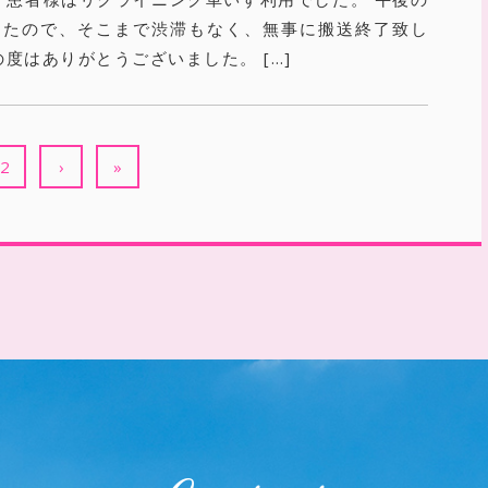
したので、そこまで渋滞もなく、無事に搬送終了致し
の度はありがとうございました。 […]
2
›
»