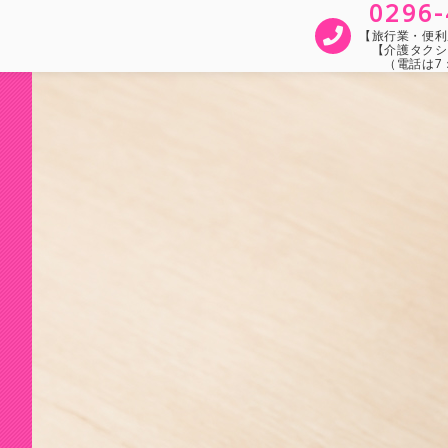
0296-
【旅行業・便利屋
【介護タクシ
（電話は7：