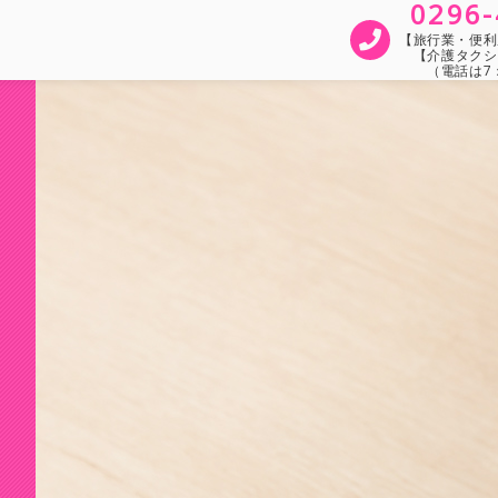
0296-
【旅行業・便利屋
【介護タクシ
（電話は7：