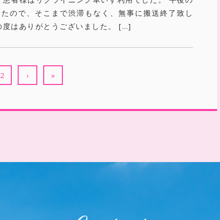
したので、そこまで渋滞もなく、無事に搬送終了致し
の度はありがとうございました。 […]
2
›
»